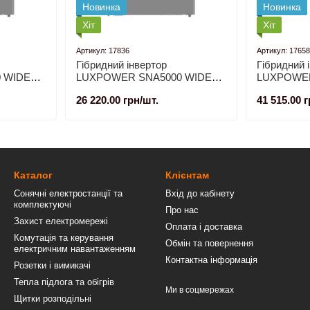
Новинка
Новинка
Хіт
Хіт
Артикул: 17836
Артикул: 17658
Гібридний інвертор
Гібридний 
 WIDE
LUXPOWER SNA5000 WIDE
LUXPOWER
PV (5 КВТ, 1 ФАЗА)
(5 кВт, 1 ф
26 220.00 грн/шт.
41 515.00 г
Каталог
Клієнтам
Сонячні електростанції та
Вхід до кабінету
комплектуючі
Про нас
Захист електромережі
Оплата і доставка
Комутація та керування
Обмін та повернення
електричним навантаженням
Контактна інформація
Розетки і вимикачі
Тепла підлога та обігрів
Ми в соцмережах
Щитки розподільні