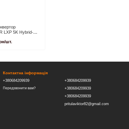
інвертор
 LXP 5K Hybrid-MG
аза)
рн/шт.
Контактна інформація
+380684209939
+380684209939
+380684209939
Передзвонити вам?
+380684209939
pritulaviktor82@gmail.com