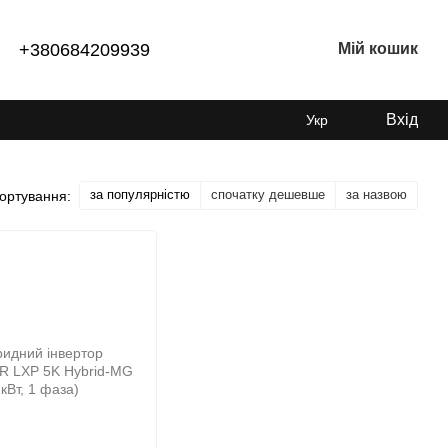
+380684209939
Мій кошик
Вхід
Укр
за популярністю
спочатку дешевше
за назвою
ортування: