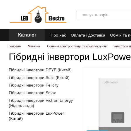
Перейти до основного контенту
Каталог
Про нас
Оплата і доставка
Обмін та 
Головна
Магазин
Сонячні електростанції та комплектуючі
Інвертори г
Гібридні інвертори LuxPowe
Гібридні інвертори DEYE (Китай)
Гібридні інвертори Solis (Китай)
Гібридні інвертори Felicity
Гібридні інвертори Solax
Гібридні інвертори Victron Energy
(Нідерланди)
Гібридні інвертори LuxPower
(Китай)