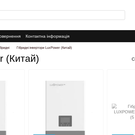
повернення
Контактна інформація
ібридні
Гібридні інвертори LuxPower (Китай)
r (Китай)
С