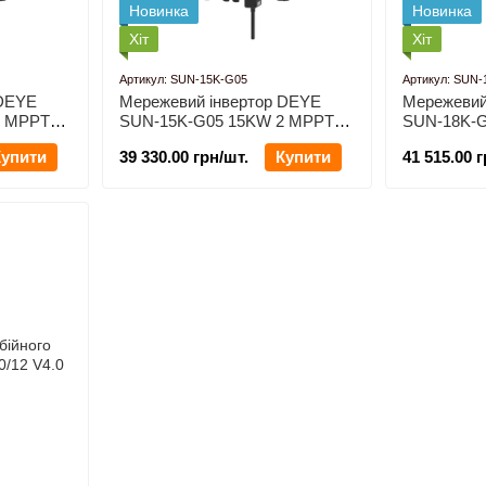
Новинка
Новинка
Хіт
Хіт
Артикул: SUN-15K-G05
Артикул: SUN-
 DEYE
Мережевий інвертор DEYE
Мережевий
2 MPPT
SUN-15K-G05 15KW 2 MPPT
SUN-18K-
зний
Wi-Fi 220/380V Трифазний
Wi-Fi 220/
Купити
39 330.00 грн/шт.
Купити
41 515.00 г