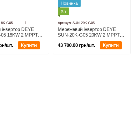
Новинка
Хіт
18K-G05
1
Артикул: SUN-20K-G05
Мережевий інвертор DEYE
 інвертор DEYE
SUN-20K-G05 20KW 2 MPPT
G05 18KW 2 MPPT
Wi-Fi 220/380V Трифазний
380V Трифазний
43 700.00 грн/шт.
Купити
рн/шт.
Купити