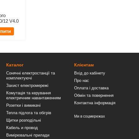
ого
/12 V4.0
упити
Каталог
Клієнтам
Сонячні електростанції та
Вхід до кабінету
комплектуючі
Про нас
Захист електромережі
Оплата і доставка
Комутація та керування
Обмін та повернення
електричним навантаженням
Контактна інформація
Розетки і вимикачі
Тепла підлога та обігрів
Ми в соцмережах
Щитки розподільні
Кабель и провод
Вимірювальні прилади