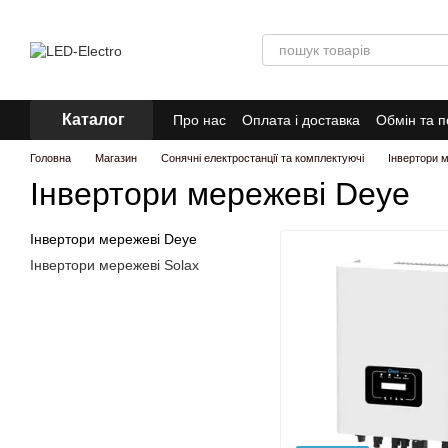
Перейти до основного контенту
Каталог
Про нас
Оплата і доставка
Обмін та 
Головна
Магазин
Сонячні електростанції та комплектуючі
Інвертори 
Інвертори мережеві Deye
Інвертори мережеві Deye
Інвертори мережеві Solax