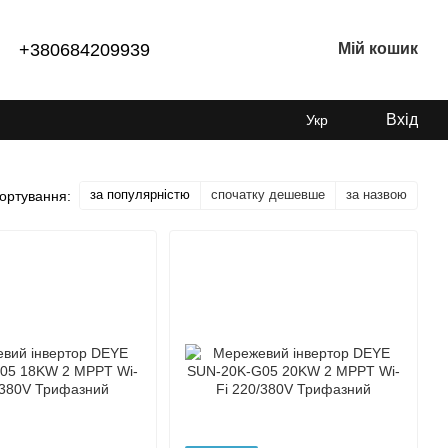
+380684209939
Мій кошик
Вхід
Укр
за популярністю
спочатку дешевше
за назвою
ортування: