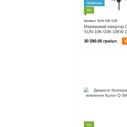
Новинка
Хіт
Артикул: SUN-10K-G06
Мережевий інвертор
SUN-10K-G06 10KW 
Wi-Fi 220/380V Трифа
30 590.00 грн/шт.
Хіт