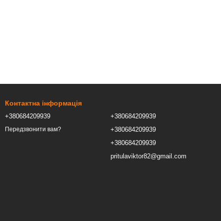
Контактна інформація
+380684209939
+380684209939
+380684209939
Передзвонити вам?
+380684209939
pritulaviktor82@gmail.com