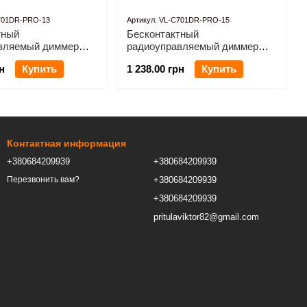
C701DR-PRO-13
Артикул: VL-C701DR-PRO-15
тный
Бесконтактный
вляемый диммер
радиоуправляемый диммер
то стекло (VL-
Livolo серый стекло (VL-
н
Купить
1 238.00 грн
Купить
RO-13)
C701DR-PRO-15)
Контактная информация
+380684209939
+380684209939
+380684209939
Перезвонить вам?
+380684209939
pritulaviktor82@gmail.com