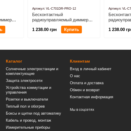
Артикул: VL-C701DR-PRO-12
Артикул: VL-
Бесконтактный
Бесконтак
иммер
радиоуправляемый диммер
радиоупра
VL-
Livolo черный стекло (VL-
Livolo золо
ь
1 238.00 грн
Купить
1 238.00 гр
C701DR-PRO-12)
C701DR-P
Каталог
Клиентам
Солнечные электростанции и
Вход в личный кабинет
комплектующие
О нас
Защита электросети
Оплата и доставка
Устройства коммутации и
Обмен и возврат
управления
Контактная информация
Розетки и выключатели
Теплый пол и обогрев
Мы в соцсетях
Боксы и щитки под автоматику
Кабель и провод, монтаж
Измерительные приборы