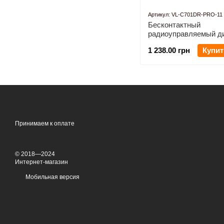
Артикул: VL-C701DR-PRO-11
Бесконтактный
радиоуправляемый д
Livolo белый стекло (
1 238.00 грн
Купит
C701DR-PRO-11)
Принимаем к оплате
© 2018—2024
Интернет-магазин
Мобильная версия