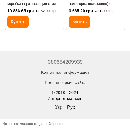
коробки нержавеющая сталь
пол (гориз.положение) с
стандартное исполнение 8/12
регулировкой по высоте
10 836.65 грн
3 665.20 грн
12 749.00 грн
4 312.00 грн
мод. Legrand 88003
стандартное исполнение 12
мод. Legrand 88020
Купить
Купить
+380684209939
Контактная информация
Полная версия сайта
© 2018—2024
Интернет-магазин
Укр
Рус
Интернет-магазин создан с Хорошоп