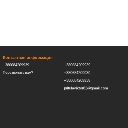
Контактная информация
+380684209939
+380684209939
+380684209939
Перезвонить вам?
+380684209939
pritulaviktor82@gmail.com