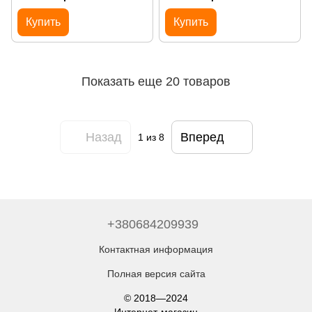
розеткой Livolo черный (VL-
розеткой Livolo серый (VL-
C701R/C701R/C7C1EU-12)
C701R/C701R/C7C1EU-15)
Купить
Купить
Показать еще 20 товаров
Назад
Вперед
1
из 8
+380684209939
Контактная информация
Полная версия сайта
© 2018—2024
Интернет-магазин