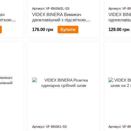
Артикул: VF-BNSW2L-SS
Артикул: VF-
ач
VIDEX BINERA Вимикач
VIDEX BIN
віткою
двоклавішний з підсвіткою
одноклавіш
срібний шовк
срібний шо
176.00 грн
Купити
129.00 грн
Артикул: VF-BNSK1-SS
Артикул: VF-