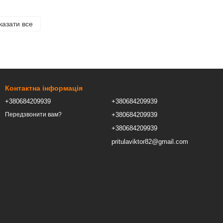
казати все
Контактна інформація
+380684209939
+380684209939
+380684209939
Передзвонити вам?
+380684209939
pritulaviktor82@gmail.com