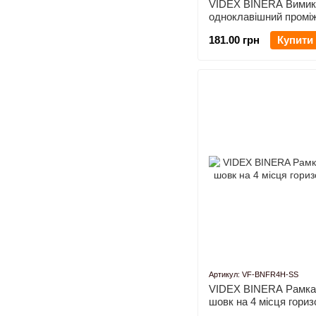
VIDEX BINERA Вимик
одноклавішний промі
срібний шовк
181.00 грн
Купити
Артикул: VF-BNFR4H-SS
VIDEX BINERA Рамка 
шовк на 4 місця гори