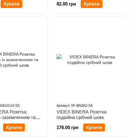
Купити
82.00 грн
Купити
BNSK1GU2-SS
Артикул: VF-BNSK2-SS
ERA Розетка
VIDEX BINERA Розетка
з заземленням та
подвійна срібний шовк
ний шовк
Купити
176.00 грн
Купити