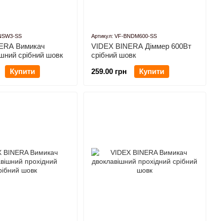
BNSW3-SS
Артикул: VF-BNDM600-SS
ERA Вимикач
VIDEX BINERA Діммер 600Вт
шний срібний шовк
срібний шовк
Купити
259.00 грн
Купити