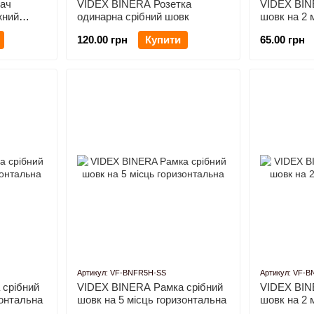
ач
VIDEX BINERA Розетка
VIDEX BIN
жний
одинарна срібний шовк
шовк на 2 
120.00 грн
Купити
65.00 грн
Артикул: VF-BNFR5H-SS
Артикул: VF-
срібний
VIDEX BINERA Рамка срібний
VIDEX BIN
зонтальна
шовк на 5 місць горизонтальна
шовк на 2 