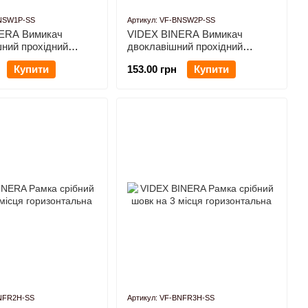
BNSW1P-SS
Артикул: VF-BNSW2P-SS
ERA Вимикач
VIDEX BINERA Вимикач
ний прохідний
двоклавішний прохідний
вк
срібний шовк
Купити
153.00 грн
Купити
BNFR2H-SS
Артикул: VF-BNFR3H-SS