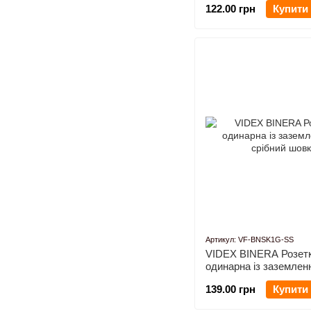
122.00 грн
Купити
Артикул: VF-BNSK1G-SS
VIDEX BINERA Розет
одинарна із заземлен
срібний шовк
139.00 грн
Купити