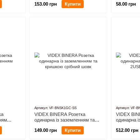
153.00 грн
Купити
58.00 грн
Артикул: VF-BNSK1GС-SS
Артикул: VF-
ка
VIDEX BINERA Розетка
VIDEX BIN
ням
одинарна із заземленням та
одинарна і
кришкою срібний шовк
2USB сріб
149.00 грн
Купити
512.00 грн