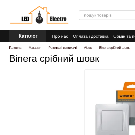
Перейти до основного контенту
Каталог
Про нас
Оплата і доставка
Обмін та 
Головна
Магазин
Розетки і вимикачі
Videx
Binera срібний шовк
Binera срібний шовк