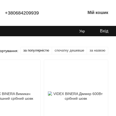
+380684209939
Мій кошик
Вхід
Укр
за популярністю
спочатку дешевше
за назвою
ортування: