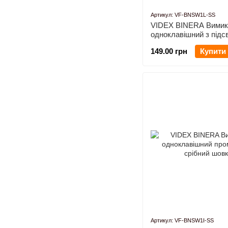
Артикул: VF-BNSW1L-SS
VIDEX BINERA Вимик
одноклавішний з підс
срібний шовк
149.00 грн
Купити
Артикул: VF-BNSW1I-SS