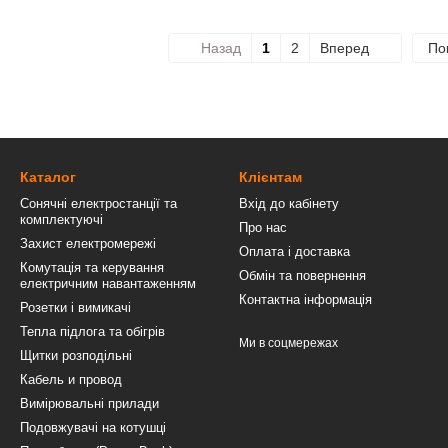
Назад
1
2
Вперед
По
Каталог
Клієнтам
Сонячні електростанції та
Вхід до кабінету
комплектуючі
Про нас
Захист електромережі
Оплата і доставка
Комутація та керування
Обмін та повернення
електричним навантаженням
Контактна інформація
Розетки і вимикачі
Тепла підлога та обігрів
Ми в соцмережах
Щитки розподільні
Кабель и провод
Вимірювальні прилади
Подовжувачі на котушці