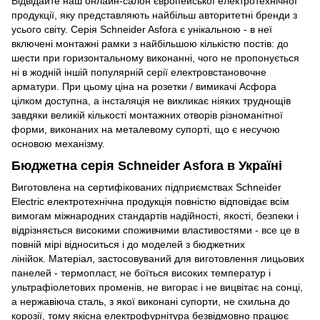
Відвідайте наш онлайн-салон європейської електротехнічної
продукції, яку представляють найбільш авторитетні бренди з
усього світу. Серія Schneider Asfora є унікальною - в неї
включені монтажні рамки з найбільшою кількістю постів: до
шести при горизонтальному виконанні, чого не пропонується
ні в жодній іншій популярній серії електровстановочне
арматури. При цьому ціна на розетки / вимикачі Асфора
цілком доступна, а інсталяція не викликає ніяких труднощів
завдяки великій кількості монтажних отворів різноманітної
форми, виконаних на металевому супорті, що є несучою
основою механізму.
Бюджетна серія Schneider Asfora в Україні
Виготовлена на сертифікованих підприємствах Schneider
Electric електротехнічна продукція повністю відповідає всім
вимогам міжнародних стандартів надійності, якості, безпеки і
відрізняється високими споживчими властивостями - все це в
повній мірі відноситься і до моделей з бюджетних
лінійок. Матеріал, застосовуваний для виготовлення лицьових
панелей - термопласт, не боїться високих температур і
ультрафіолетових променів, не вигорає і не вицвітає на сонці,
а нержавіюча сталь, з якої виконані супорти, не схильна до
корозії, тому якісна електрофурнітура безвідмовно працює