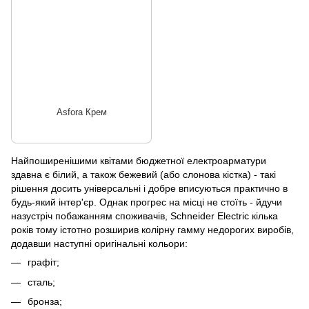
Asfora Крем
Найпоширенішими квітами бюджетної електроарматури
здавна є білий, а також бежевий (або слонова кістка) - такі
рішення досить універсальні і добре вписуються практично в
будь-який інтер'єр. Однак прогрес на місці не стоїть - йдучи
назустріч побажанням споживачів, Schneider Electric кілька
років тому істотно розширив колірну гамму недорогих виробів,
додавши наступні оригінальні кольори:
графіт;
сталь;
бронза;