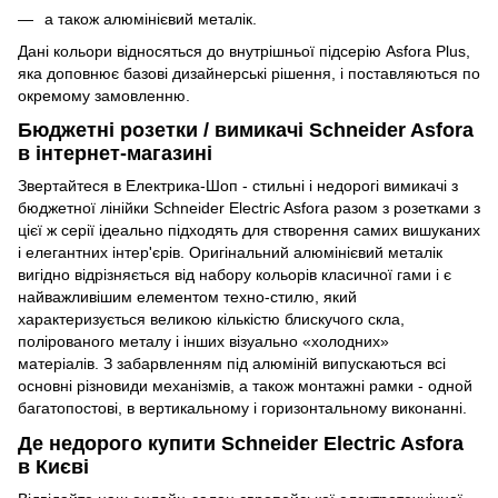
а також алюмінієвий металік.
Дані кольори відносяться до внутрішньої підсерію Asfora Plus,
яка доповнює базові дизайнерські рішення, і поставляються по
окремому замовленню.
Бюджетні розетки / вимикачі Schneider Asfora
в інтернет-магазині
Звертайтеся в Електрика-Шоп - стильні і недорогі вимикачі з
бюджетної лінійки Schneider Electric Asfora разом з розетками з
цієї ж серії ідеально підходять для створення самих вишуканих
і елегантних інтер'єрів. Оригінальний алюмінієвий металік
вигідно відрізняється від набору кольорів класичної гами і є
найважливішим елементом техно-стилю, який
характеризується великою кількістю блискучого скла,
полірованого металу і інших візуально «холодних»
матеріалів. З забарвленням під алюміній випускаються всі
основні різновиди механізмів, а також монтажні рамки - одной
багатопостові, в вертикальному і горизонтальному виконанні.
Де недорого купити Schneider Electric Asfora
в Києві