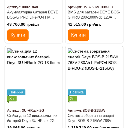
Артикул: 00021848
Артикул: HVB750V/100A-EU
Акумуляторна батарея DEYE
BMS для батарей DEYE BOS-
BOS-G PRO LiFePO4 HV
G PRO 200-1000Vdc 120A
51.2v 100AH 5.12kwh
(BOS-G-PDU-2)
43 700.00 грн/шт.
41 515.00 грн/шт.
Купити
Купити
Новинка
Новинка
Хіт
Хіт
Артикул: 3U-HRack-2G
Артикул: BOS-B-215kW
Стійка для 12 висковольтних
Система зберігання енергії
батарей Deye 3U-HRack-2G 13
Deye BOS-B 215kW 768V
floors
280Ah LiFePO4 BOS-B-PDU-2
19 665.00 грн/шт.
1 319 740.00 грн/комплект