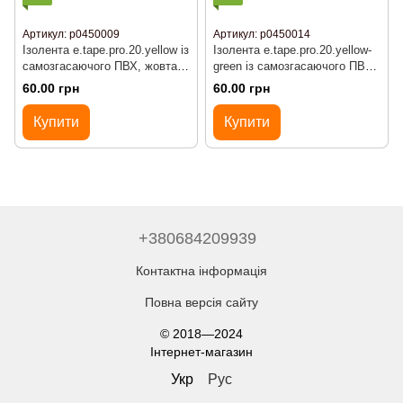
Артикул: р0450009
Артикул: р0450014
Ізолента e.tape.pro.20.yellow із
Ізолента e.tape.pro.20.yellow-
самозгасаючого ПВХ, жовта
green із самозгасаючого ПВХ,
(20м)
жовто-зелена (20м)
60.00 грн
60.00 грн
Купити
Купити
+380684209939
Контактна інформація
Повна версія сайту
© 2018—2024
Інтернет-магазин
Укр
Рус