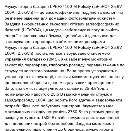
Акумуляторна батарея LPBF24100-M Felicity (LiFePO4 25,6V
100Ah 2,5kWh) — це високоефективне, надійне та екологічно
безпечне рішення для домашніх фотовольтаїчних систем.
Завдяки використанню технології літієвих залізофосфатних
батарей (LiFePO4), ця модель забезпечує високу щільність
енергії зі зменшеним обємом, що робить її ідеальною для
застосування в просторах з обмеженими розмірами.
Акумуляторна батарея LPBF24100-M Felicity (LiFePO4 25,6V
100Ah 2,5kWh) поставляється з вбудованою системою
управління батареєю (BMS), яка забезпечує моніторинг і
захист від перезаряду, глибокого розряду, перевантаження по
струму та короткого замикання. Вона пропонує зручність в
установці та експлуатації, оскільки може монтуватися на стіну,
що дозволяє зберегти цінне місце у ваших приміщеннях.
Загальна ємність акумулятора становить 25 кВт*год, з
номінальною напругою 25.6 В і максимальним струмом
заряду/розряду 100А, що робить його здатним задовольняти
потреби більшості побутових пристроїв. Акумулятор має
максимальну вихідну потужність 2750 Вт та рекомендовану
вихідну потужність 1500 Вт, забезпечуючи достатньо енергії
для щоденних потреб без перебоїв. Завдяки можливості
паралельного підключення до 6 одиниць, акумуляторна