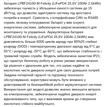
батарея LPBF24100-M Felicity (LiFePO4 25,6V 100Ah 2,5kWh)
забезпечує гнучкість у збільшенні ємності системи до 15
кВт*год, що дозволяє адаптувати систему під зростаючі
потреби в енергії. Сумісність з інтерфейсами CAN та RS485
сприяє легкому інтегруванню батареї у вже існуючі
енергетичні системи, забезпечуючи широкі можливості для
моніторингу та управління. Акумуляторна батарея
LPBF24100-M Felicity (LiFePO4 25,6V 100Ah 2,5kWh) має
довговічність більше 6000 циклів заряду при 80%25 глибині
розряду (DOD) і температурному діапазоні заряду від 0°C до
55°C і розряду від -20°C до 60°C, що забезпечує стабільність і
тривалий термін служби. Модель забезпечена захистом IP21,
що гарантує безпечну роботу в різних умовах використання.
Це рішення є ідеальним для тих, хто шукає надійне та
екологічно чисте джерело енергії для своїх домашніх потреб.
Завдяки пятирічній гарантії та підтримці технічного
обслуговування, користувачі можуть бути впевнені у
довготривалій та безперебійній роботі акумуляторної системи.
Використання цієї моделі дозволяє значно зменшити витрати
на електроенергію, забезпечуючи надійне джерело енергії
відновлюваного типу, що є важливим кроком до створення
екологічно стійкого майбутнього.