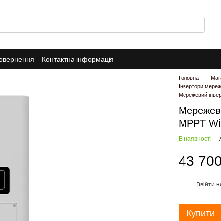
повернення
Контактна інформація
Головна
Маг
Інвертори мереж
Мережевий інве
Мережев
MPPT Wi-
В наявності
43 700
Ввійти
н
%
Купити