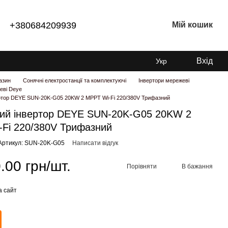
+380684209939
Мій кошик
Вхід
Укр
азин
Сонячні електростанції та комплектуючі
Інвертори мережеві
еві Deye
ртор DEYE SUN-20K-G05 20KW 2 MPPT Wi-Fi 220/380V Трифазний
ий інвертор DEYE SUN-20K-G05 20KW 2
Fi 220/380V Трифазний
Артикул: SUN-20K-G05
Написати відгук
.00 грн/шт.
Порівняти
В бажання
а сайт