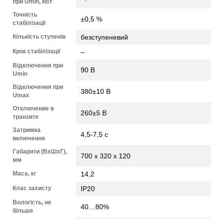
при Umin, кВт
Точність
±0,5 %
стабілізації
Кількість ступенів
безступеневий
Крок стабілізації
–
Відключення при
90 В
Umin
Відключення при
380±10 В
Umax
Отключение в
260±5 В
транзите
Затримка
4,5-7,5 с
включення
Габарити (ВхШхГ),
700 х 320 х 120
мм
Маса, кг
14,2
Клас захисту
IP20
Вологість, не
40…80%
більше