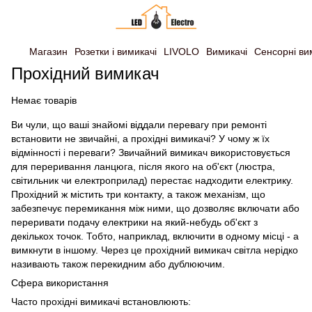
Магазин
Розетки і вимикачі
LIVOLO
Вимикачі
Сенсорні ви
Прохідний вимикач
Немає товарів
Ви чули, що ваші знайомі віддали перевагу при ремонті
встановити не звичайні, а прохідні вимикачі? У чому ж їх
відмінності і переваги? Звичайний вимикач використовується
для переривання ланцюга, після якого на об'єкт (люстра,
світильник чи електроприлад) перестає надходити електрику.
Прохідний ж містить три контакту, а також механізм, що
забезпечує перемикання між ними, що дозволяє включати або
переривати подачу електрики на який-небудь об'єкт з
декількох точок. Тобто, наприклад, включити в одному місці - а
вимкнути в іншому. Через це прохідний вимикач світла нерідко
називають також перекидним або дублюючим.
Сфера використання
Часто прохідні вимикачі встановлюють: