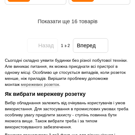
Показати ще 16 товарів
Назад
Вперед
1
з 2
Сьогодні складно уявити будинки без різної побутової техніки.
Але виникає питання, як можна приєднати всі пристрої в
одному місці. Особливо це стосується випадків, коли розеток
менше, ніж приладів. Вирішити проблему допоможе
монтаж
мережевих розеток
.
Як вибрати мережеву розетку
Вибір обладнання залежить від очікувань користувачів і умов
використання. Для застосування в промислових умовах треба
особливу увагу приділити захисту - ступінь повинна бути
якомога вище. Також вибрати треба і за типом
використовуваного забезпечення.
Важливо враховувати й той факт, що для різних кімнат і