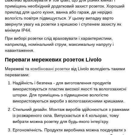
приміщень необхідний додатковий захист розеток. Хороший
приклад для цього кухня, ванна або гараж, де нерідко
вологість повітря підвищується. У цьому випадку варто
звернути увагу на розетки з кришкою і ступенем захисту як
мінімум IP44.
При виборі розетки слід враховувати і характеристики,
наприклад, номінальний струм, максимальну напругу і
навантаження.
Переваги мережевих розеток Livolo
Мережеві та
комбіновані розетки
від Livolo володіють такими
перевагами:
Надійність і безпека - для виготовлення продуктів
використовується пластик високої якості та вологозахисні
шторки. Для приміщень з підвищеною вологістю
використовуються вироби з вологозахисними кришками.
Стильний дизайн. Монтаж виробів здійснюється з рамками
із розжареного скла. Випускається в 4 кольорах, тому
вибрати можна розетку для будь-якого інтер'єру.
Ергономічність. Продукти виробника можна поєднувати з