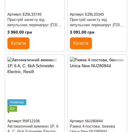
Артикул: EZ9L33745
Артикул: EZ9L33345
Пристрій захисту від
Пристрій захисту від
імпульсних перенапруг (ПЗІП)
імпульсних перенапруг (ПЗІП)
3Р+N/45кА/20кА/1,5кВ
3Р/45кА/20кА
3 960.00 грн
3 091.00 грн
Купити
Купити
Новинка
Хіт
Артикул: R9F12106
Артикул: NU280844
Автоматичний вимикач 1P, 6
Рамка 4-постова, бежева
A, C, 6kA Schneider Electric,
Unica New NU280844