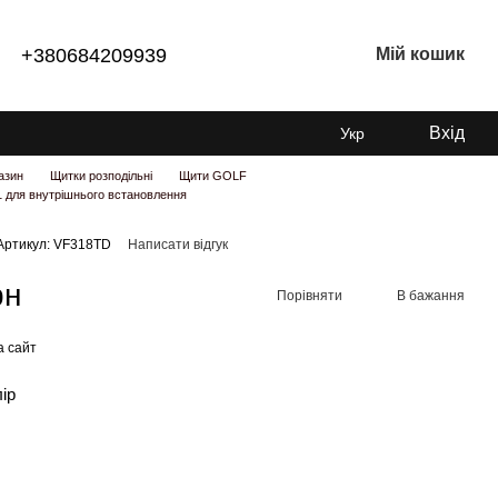
+380684209939
Мій кошик
Вхід
Укр
азин
Щитки розподільні
Щити GOLF
 для внутрішнього встановлення
Артикул: VF318TD
Написати відгук
рн
Порівняти
В бажання
а сайт
лір