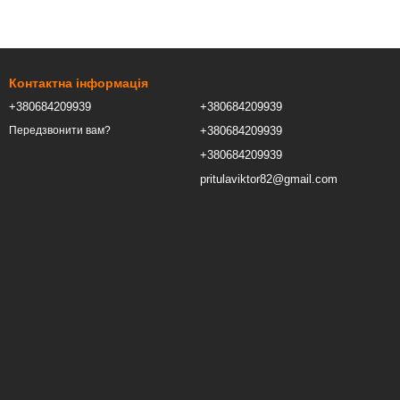
Контактна інформація
+380684209939
+380684209939
+380684209939
Передзвонити вам?
+380684209939
pritulaviktor82@gmail.com