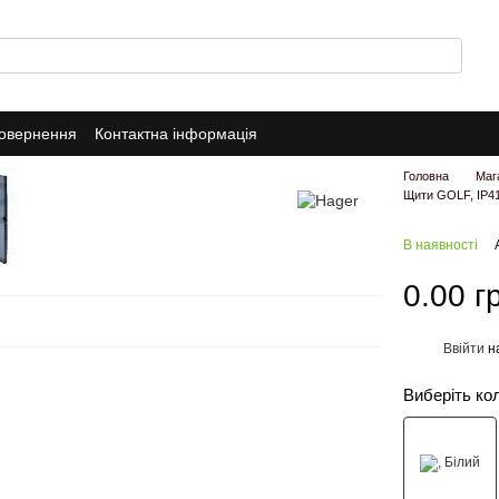
повернення
Контактна інформація
Головна
Маг
Щити GOLF, IP41
В наявності
0.00 г
Ввійти
н
%
Виберіть ко