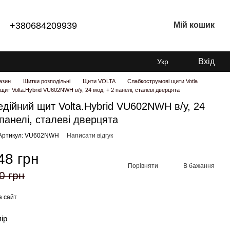
+380684209939
Мій кошик
Вхід
Укр
азин
Щитки розподільні
Щити VOLTA
Слабкострумові щити Votla
ит Volta.Hybrid VU602NWH в/у, 24 мод. + 2 панелі, сталеві дверцята
дійний щит Volta.Hybrid VU602NWH в/у, 24
 панелі, сталеві дверцята
Артикул: VU602NWH
Написати відгук
48 грн
Порівняти
В бажання
0 грн
а сайт
лір