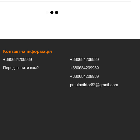
Контактна інформація
+380684209939
+380684209939
+380684209939
Передзвонити вам?
+380684209939
pritulaviktor82@gmail.com