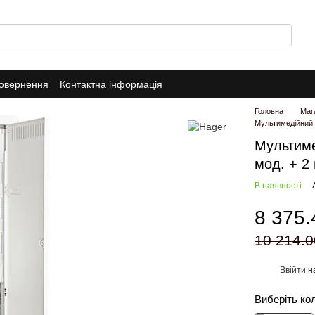
повернення
Контактна інформація
Головна
Маг
Мультимедійний щ
Мультиме
мод. + 2
В наявності
8 375.
10 214.0
Ввійти
н
%
Виберіть ко