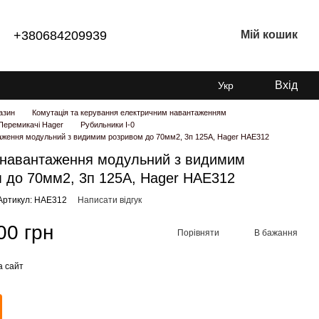
+380684209939
Мій кошик
Вхід
Укр
азин
Комутація та керування електричним навантаженням
Перемикачі Hager
Рубильники I-0
аження модульний з видимим розривом до 70мм2, 3п 125А, Hager HAE312
 навантаження модульний з видимим
 до 70мм2, 3п 125А, Hager HAE312
Артикул: HAE312
Написати відгук
00 грн
Порівняти
В бажання
а сайт