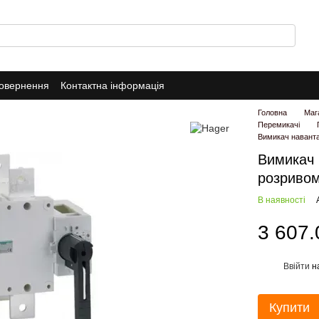
повернення
Контактна інформація
Головна
Маг
Перемикачі
Вимикач навант
Вимикач
розривом
В наявності
3 607.
Ввійти
н
%
Купити