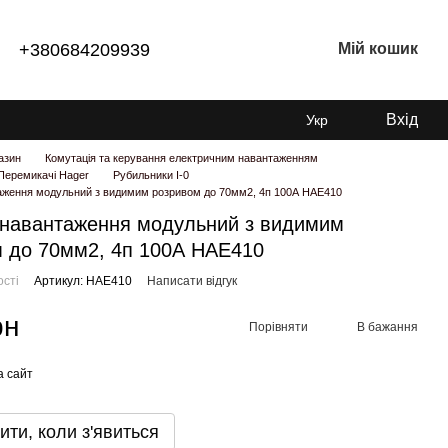
+380684209939
Мій кошик
Вхід
Укр
азин
Комутація та керування електричним навантаженням
Перемикачі Hager
Рубильники I-0
аження модульний з видимим розривом до 70мм2, 4п 100А HAE410
 навантаження модульний з видимим
 до 70мм2, 4п 100А HAE410
ості
Артикул: HAE410
Написати відгук
рн
Порівняти
В бажання
а сайт
ити, коли з'явиться