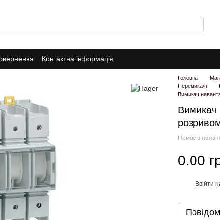
повернення
Контактна інформація
Головна
Маг
Перемикачі
Вимикач навант
Вимикач
розривом
Немає в наявн
0.00 г
Ввійти
н
%
Повідом