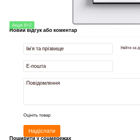
Акція 8+2
Новий відгук або коментар
Увійти за 
Оцініть товар
Надіслати
Поширити у соцмережах