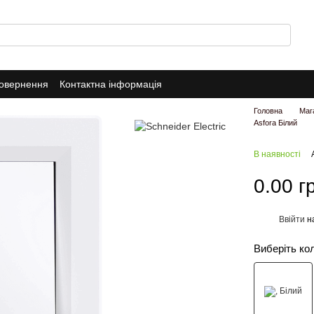
повернення
Контактна інформація
Головна
Маг
Asfora Білий
В наявності
0.00 г
Ввійти
н
%
Виберіть ко