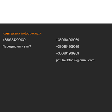
Контактна інформація
+380684209939
+380684209939
+380684209939
Передзвонити вам?
+380684209939
pritulaviktor82@gmail.com