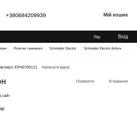
+380684209939
Мій кошик
Вхід
Укр
азин
Розетки і вимикачі
Schneider Electric
Schneider Electric Asfora
Артикул: EPH0700121
Написати відгук
рн
Порівняти
В бажання
а сайт
лір