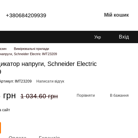
+380684209939
Мій кошик
Вхід
Укр
азин
Вимірювальні прилади
напруги, Schneider Electric IMT23209
икатор напруги, Schneider Electric
9
Артикул: IMT23209
Написати відгук
 грн
1 034.60 грн
Порівняти
В бажання
а сайт