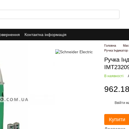
повернення
Контактна інформація
Головна
Маг
Ручка Індикатор 
Ручка Інд
IMT2320
В наявності
962.18
Ввійти
н
%
Купити